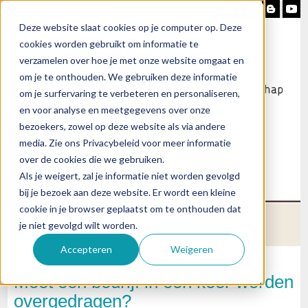
Nieuwsbrief
Blog
Contact
Deze website slaat cookies op je computer op. Deze
cookies worden gebruikt om informatie te
verzamelen over hoe je met onze website omgaat en
om je te onthouden. We gebruiken deze informatie
om je surfervaring te verbeteren en personaliseren,
en voor analyse en meetgegevens over onze
bezoekers, zowel op deze website als via andere
Heb je vragen?
media. Zie ons Privacybeleid voor meer informatie
Plan een (online) afspraak in
over de cookies die we gebruiken.
Als je weigert, zal je informatie niet worden gevolgd
bij je bezoek aan deze website. Er wordt een kleine
cookie in je browser geplaatst om te onthouden dat
Menu
je niet gevolgd wilt worden.
Accepteren
Weigeren
Moet een bedrijf in één keer worden
overgedragen?